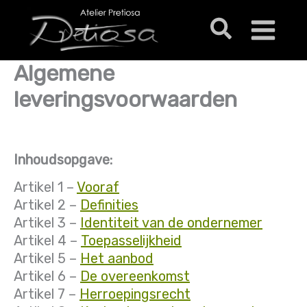
Ga
Zoeken
naar
de
inhoud
Algemene
leveringsvoorwaarden
Inhoudsopgave:
Artikel 1 –
Vooraf
Artikel 2 –
Definities
Artikel 3 –
Identiteit van de ondernemer
Artikel 4 –
Toepasselijkheid
Artikel 5 –
Het aanbod
Artikel 6 –
De overeenkomst
Artikel 7 –
Herroepingsrecht