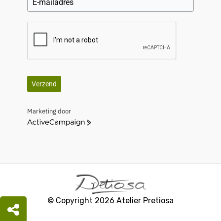
Verzend
Marketing door
A
c
t
i
v
e
C
a
© Copyright 2026 Atelier Pretiosa
m
p