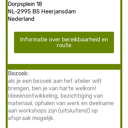
Dorpsplein 18
NL-2995 BS Heerjansdam
Nederland
Informatie over bereikbaarheid en
route
Bezoek:
als je een bezoek aan het atelier wilt
brengen, ben je van harte welkom!
Ideeënontwikkeling, bezichtiging van
materiaal, ophalen van werk en deelname
aan workshops zijn (uitsluitend) op
afspraak mogelijk.