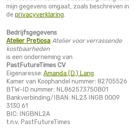
mijn gegevens omgaat, zoals beschreven in
de
privacyverklaring
.
Bedrijfsgegevens
Atelier Pretiosa
Atelier voor verrassende
kostbaarheden
is een onderneming van
PastFutureTimes CV
Eigenaresse:
Amanda (D.) Lang
Kamer van Koophandel nummer: 82705526
BTW-ID nummer: NL862573750B01
Bankverbinding/IBAN: NL23 INGB 0009
3130 61
BIC: INGBNL2A
t.n.v. PastFutureTimes