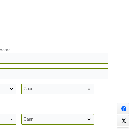
hname
Jaar
Jaar