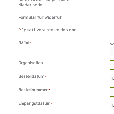
Niederlande
Formular für Widerruf
"
" geeft vereiste velden aan
*
Name
*
V
Organisation
Bestelldatum
*
D
Bestellnummer
*
Empangstdatum
*
D