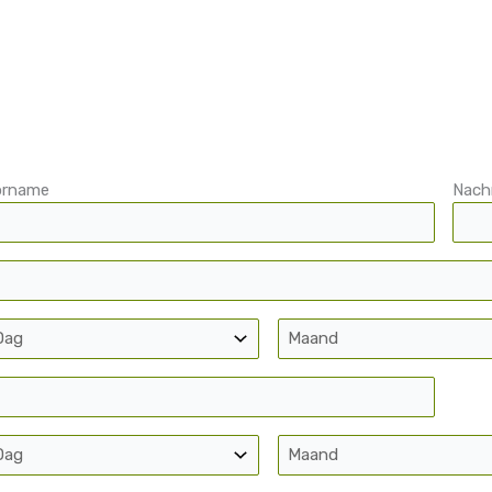
orname
Nac
ag
Maand
ag
Maand