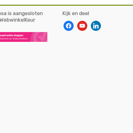
iosa is aangesloten
Kijk en deel
g WebwinkelKeur
facebook
youtube
linkedin