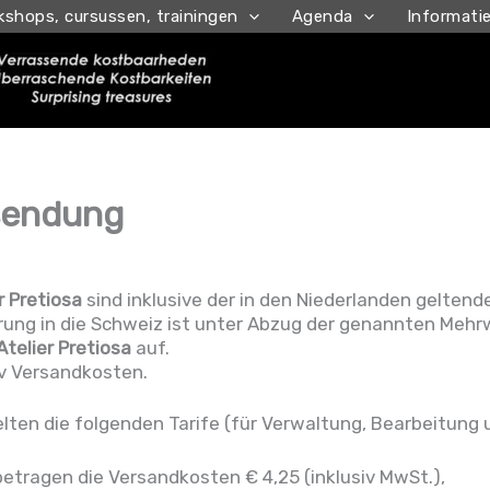
kshops, cursussen, trainingen
Agenda
Informati
sendung
r Pretiosa
sind inklusive der in den Niederlanden gelten
erung in die Schweiz ist unter Abzug der genannten Mehr
Atelier Pretiosa
auf.
iv Versandkosten.
lten die folgenden Tarife (für Verwaltung, Bearbeitung 
etragen die Versandkosten € 4,25 (inklusiv MwSt.),