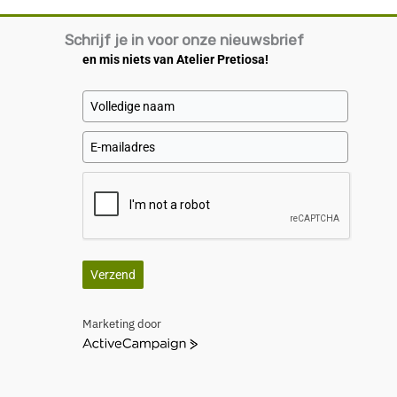
Schrijf je in voor onze nieuwsbrief
en mis niets van Atelier Pretiosa!
Verzend
Marketing door
A
c
t