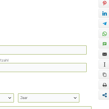
itzahl
Jaar