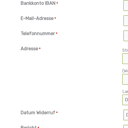
Bankkonto IBAN
*
E-Mail-Adresse
*
Telefonnummer
*
Adresse
*
St
(W
La
Datum Widerruf
*
D
Bericht