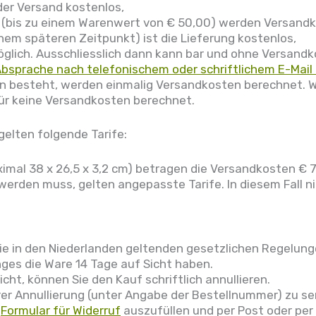
der Versand kostenlos,
 (bis zu einem Warenwert von € 50,00) werden Versand
em späteren Zeitpunkt) ist die Lieferung kostenlos,
öglich. Ausschliesslich dann kann bar und ohne Versan
Absprache nach telefonischem oder schriftlichem E-Mail
en besteht, werden einmalig Versandkosten berechnet. 
für keine Versandkosten berechnet.
gelten folgende Tarife:
imal 38 x 26,5 x 3,2 cm) betragen die Versandkosten € 7,
 werden muss, gelten angepasste Tarife. In diesem Fall 
ie in den Niederlanden geltenden gesetzlichen Regelung
es die Ware 14 Tage auf Sicht haben.
ht, können Sie den Kauf schriftlich annullieren.
hrer Annullierung (unter Angabe der Bestellnummer) zu s
s
Formular für Widerruf
auszufüllen und per Post oder per