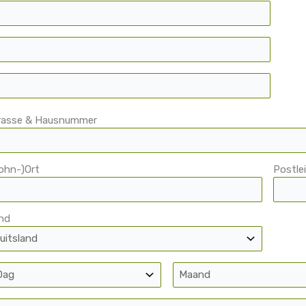
rasse & Hausnummer
ohn-)Ort
Postle
nd
ag
Maand