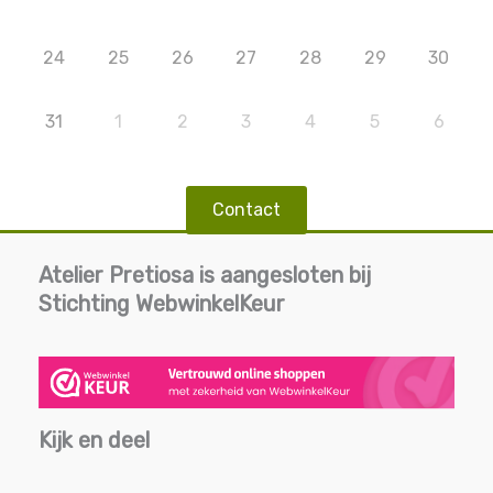
24
25
26
27
28
29
30
31
1
2
3
4
5
6
Contact
Atelier Pretiosa is aangesloten bij
Stichting WebwinkelKeur
Kijk en deel