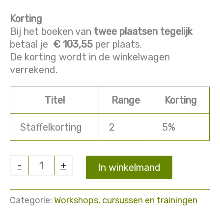
Korting
Bij het boeken van
twee plaatsen tegelijk
betaal je
€ 103,55
per plaats.
De korting wordt in de winkelwagen
verrekend.
Titel
Range
Korting
Staffelkorting
2
5%
Workshop
-
+
In winkelmand
zijdeschilderen
naar
eigen
Categorie:
Workshops, cursussen en trainingen
wens