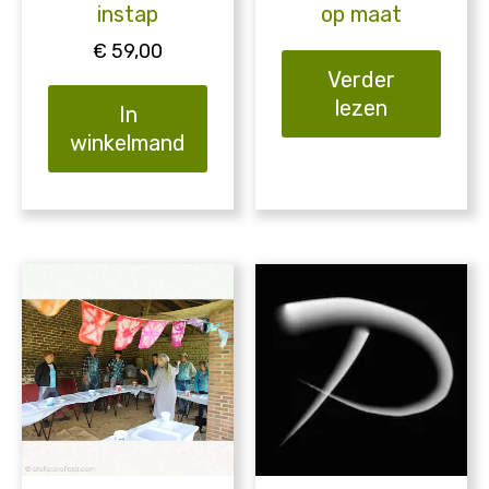
instap
op maat
€
59,00
Verder
lezen
In
winkelmand