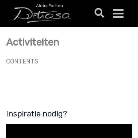
Ga
Zoeken
naar
de
inhoud
Activiteiten
CONTENTS
Inspiratie nodig?
V
i
d