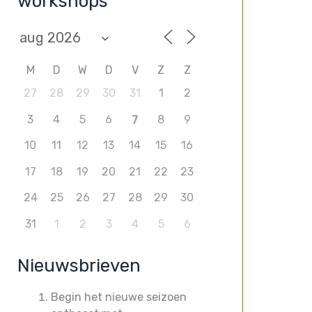
workshops
M
D
W
D
V
Z
Z
27
28
29
30
31
1
2
3
4
5
6
8
9
7
10
11
12
13
14
15
16
17
18
19
20
21
22
23
24
25
26
27
28
29
30
31
1
2
3
4
5
6
Nieuwsbrieven
Begin het nieuwe seizoen