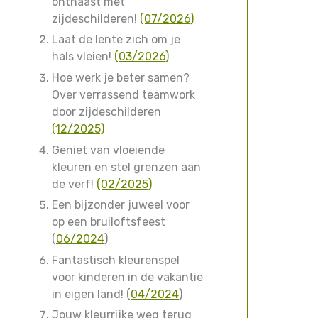
onthaast met
zijdeschilderen!
(07/2026)
Laat de lente zich om je
hals vleien!
(03/2026)
Hoe werk je beter samen?
Over verrassend teamwork
door zijdeschilderen
(12/2025)
Geniet van vloeiende
kleuren en stel grenzen aan
de verf!
(02/2025)
Een bijzonder juweel voor
op een bruiloftsfeest
(
06/2024
)
Fantastisch kleurenspel
voor kinderen in de vakantie
in eigen land! (
04/2024
)
Jouw kleurrijke weg terug