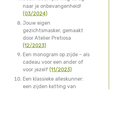
naar je onbevangenheid!
(03/2024)
Jouw eigen
gezichtsmasker, gemaakt
door Atelier Pretiosa
(12/2023)
Een monogram op zijde – als
cadeau voor een ander of
voor jezelf
(11/2023)
Een klassieke alleskunner:
een zijden ketting van
Atelier Pretiosa
(06/2023)
Eerdere nieuwsbrieven
Klantenservice
Atelier Pret
bij Stichtin
Prijzen, kosten en levertijd
Contact
Betaalmethodes
Herroepen, retourneren en annuleren
Garantie en klachten