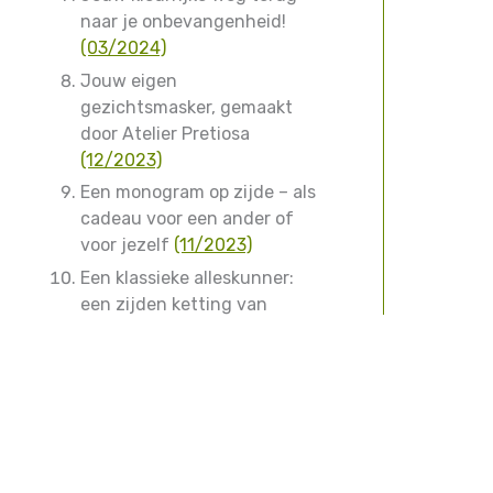
naar je onbevangenheid!
(03/2024)
Jouw eigen
gezichtsmasker, gemaakt
door Atelier Pretiosa
(12/2023)
Een monogram op zijde – als
cadeau voor een ander of
voor jezelf
(11/2023)
Een klassieke alleskunner:
een zijden ketting van
Atelier Pretiosa
(06/2023)
Eerdere nieuwsbrieven
Klantenservice
Atelier Pret
bij Stichtin
Prijzen, kosten en levertijd
Contact
Betaalmethodes
Herroepen, retourneren en annuleren
Garantie en klachten