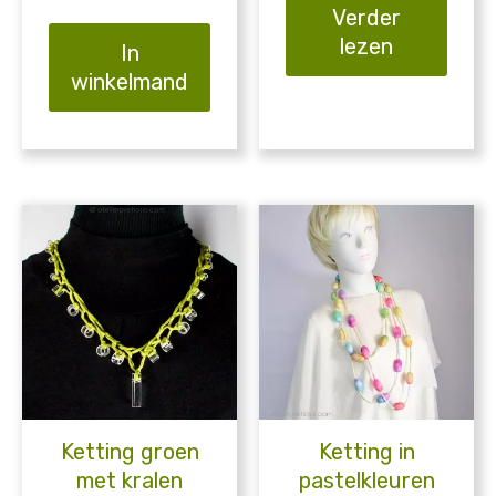
Verder
lezen
In
winkelmand
Ketting groen
Ketting in
met kralen
pastelkleuren