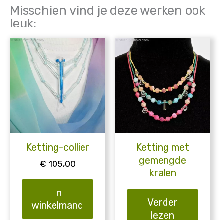
Misschien vind je deze werken ook
leuk:
Ketting-collier
Ketting met
gemengde
€
105,00
kralen
In
Verder
winkelmand
lezen