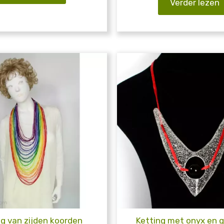
Verder lezen
ng van zijden koorden
Ketting met onyx en 