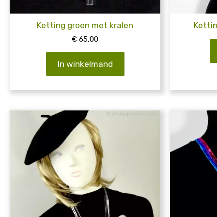
Ketting groen met kralen
Ketti
€
65,00
In winkelmand