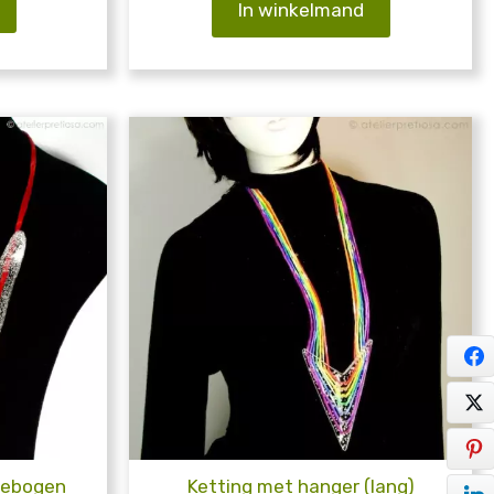
In winkelmand
gebogen
Ketting met hanger (lang)