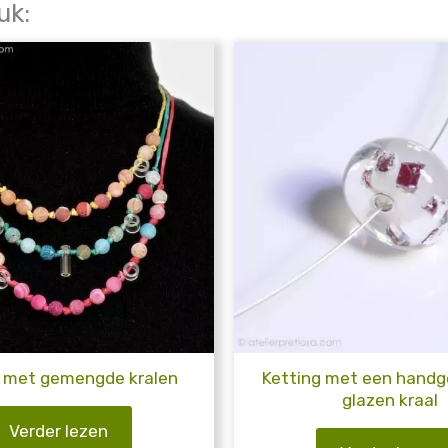
uk:
g met gemengde kralen
Ketting met een hand
glazen kraal
Verder lezen