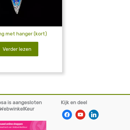
ng met hanger (kort)
Verder lezen
iosa is aangesloten
Kijk en deel
g WebwinkelKeur
facebook
youtube
linkedin