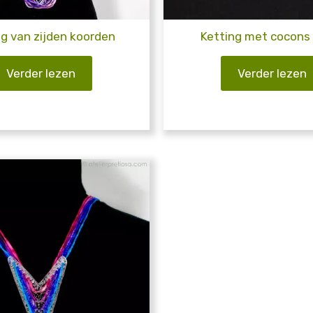
ng van zijden koorden
Ketting met cocons
Verder lezen
Verder lezen