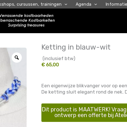
kshops, cursussen, trainingen
Agenda
Informati
Ketting in blauw-wit
Zoom
(inclusief btw)
€ 65,00
Een eigenwijze blikvanger voor op een 
De ketting sluit elegant rond de nek. 
Dit product is MAATWERK! Vraag 
ontwerp een offerte bij Ateli