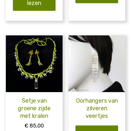
lezen
Setje van
Oorhangers van
groene zijde
zilveren
met kralen
veertjes
€
85,00