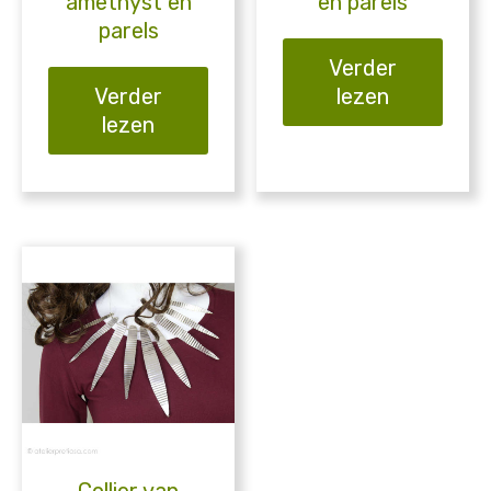
amethyst en
en parels
parels
Verder
Verder
lezen
lezen