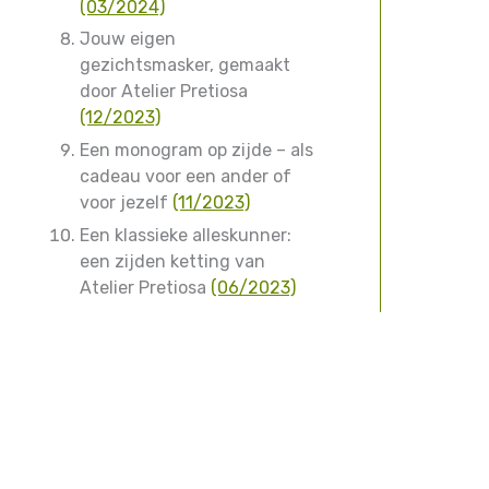
(03/2024)
Jouw eigen
gezichtsmasker, gemaakt
door Atelier Pretiosa
(12/2023)
Een monogram op zijde – als
cadeau voor een ander of
voor jezelf
(11/2023)
Een klassieke alleskunner:
een zijden ketting van
Atelier Pretiosa
(06/2023)
Eerdere nieuwsbrieven
Contact
Klantenservice
Atelier Pret
bij Stichtin
Prijzen, kosten en levertijd
Betaalmethodes
Herroepen, retourneren en annuleren
Garantie en klachten