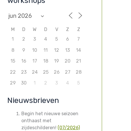
workshops
M
D
W
D
V
Z
Z
1
2
3
4
5
6
7
8
9
10
11
12
13
14
15
16
17
18
19
20
21
22
23
24
25
26
27
28
29
30
1
2
3
4
5
Nieuwsbrieven
Begin het nieuwe seizoen
onthaast met
zijdeschilderen!
(07/2026)