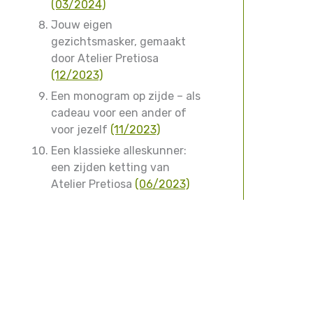
(03/2024)
Jouw eigen
gezichtsmasker, gemaakt
door Atelier Pretiosa
(12/2023)
Een monogram op zijde – als
cadeau voor een ander of
voor jezelf
(11/2023)
Een klassieke alleskunner:
een zijden ketting van
Atelier Pretiosa
(06/2023)
Eerdere nieuwsbrieven
Contact
Klantenservice
Atelier Pret
bij Stichtin
Prijzen, kosten en levertijd
Betaalmethodes
Herroepen, retourneren en annuleren
Garantie en klachten