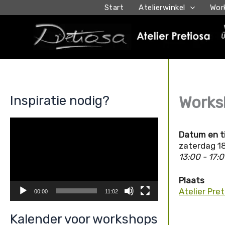
Ga
Start
Atelierwinkel
Wor
naar
de
inhoud
Inspiratie nodig?
Worksh
V
i
Datum en t
d
e
zaterdag 1
o
13:00 - 17:
s
p
e
Plaats
l
Atelier Pre
00:00
11:02
e
r
Kalender voor workshops