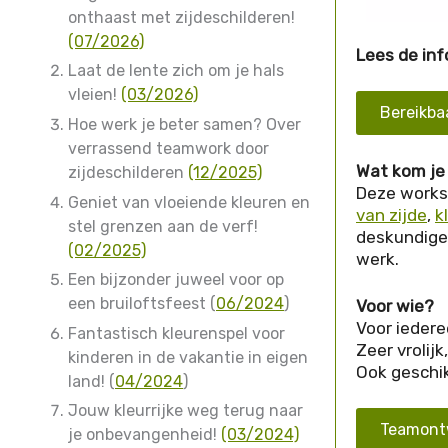
onthaast met zijdeschilderen!
(07/2026)
Lees de inf
Laat de lente zich om je hals
vleien!
(03/2026)
Bereikba
Hoe werk je beter samen? Over
verrassend teamwork door
Wat kom je
zijdeschilderen
(12/2025)
Deze worksh
Geniet van vloeiende kleuren en
van zijde
,
k
stel grenzen aan de verf!
deskundige 
(02/2025)
werk.
Een bijzonder juweel voor op
een bruiloftsfeest (
06/2024
)
Voor wie?
Voor iedere
Fantastisch kleurenspel voor
Zeer vrolijk
kinderen in de vakantie in eigen
Ook geschikt
land! (
04/2024
)
Jouw kleurrijke weg terug naar
Teamontw
je onbevangenheid!
(03/2024)