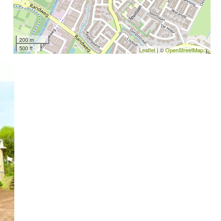
200 m
500 ft
Leaflet
| ©
OpenStreetMap