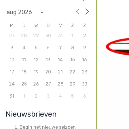
M
D
W
D
V
Z
Z
27
28
29
30
31
1
2
3
4
5
6
8
9
7
10
11
12
13
14
15
16
17
18
19
20
21
22
23
24
25
26
27
28
29
30
31
1
2
3
4
5
6
Nieuwsbrieven
Begin het nieuwe seizoen