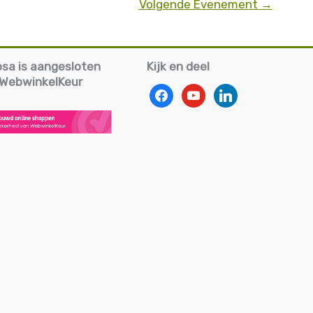
Volgende Evenement
→
iosa is aangesloten
Kijk en deel
g WebwinkelKeur
facebook
youtube
linkedin