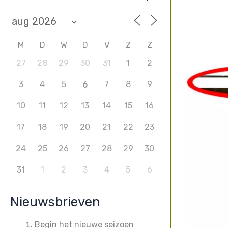
M
D
W
D
V
Z
Z
27
28
29
30
31
1
2
3
4
5
7
8
9
6
10
11
12
13
14
15
16
17
18
19
20
21
22
23
24
25
26
27
28
29
30
31
1
2
3
4
5
6
Nieuwsbrieven
Begin het nieuwe seizoen