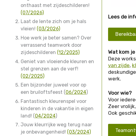
onthaast met zijdeschilderen!
(07/2026)
Lees de inf
Laat de lente zich om je hals
vleien!
(03/2026)
Bereikba
Hoe werk je beter samen? Over
verrassend teamwork door
Wat kom je
zijdeschilderen
(12/2025)
Deze worksh
Geniet van vloeiende kleuren en
van zijde
,
k
stel grenzen aan de verf!
deskundige 
(02/2025)
werk.
Een bijzonder juweel voor op
een bruiloftsfeest (
06/2024
)
Voor wie?
Voor iedere
Fantastisch kleurenspel voor
Zeer vrolijk
kinderen in de vakantie in eigen
Ook geschikt
land! (
04/2024
)
Jouw kleurrijke weg terug naar
Teamontw
je onbevangenheid!
(03/2024)