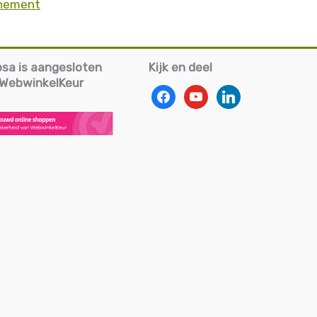
enement
iosa is aangesloten
Kijk en deel
g WebwinkelKeur
facebook
youtube
linkedin