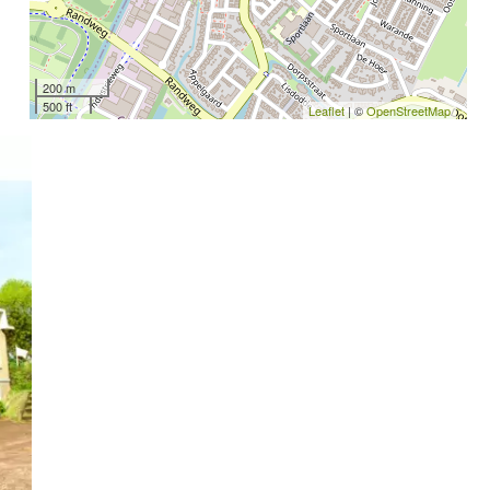
200 m
500 ft
Leaflet
| ©
OpenStreetMap