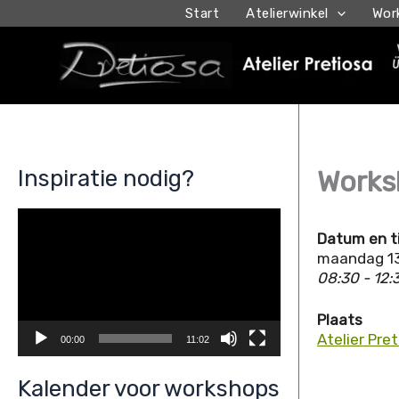
Ga
Start
Atelierwinkel
Wor
naar
de
inhoud
Inspiratie nodig?
Worksh
V
i
Datum en t
d
e
maandag 1
o
08:30 - 12:
s
p
e
Plaats
l
Atelier Pre
00:00
11:02
e
r
Kalender voor workshops