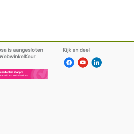
iosa is aangesloten
Kijk en deel
g WebwinkelKeur
facebook
youtube
linkedin