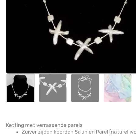
Ketting met verrassende parels
Zuiver zijden koorden Satin en Parel (naturel ivo