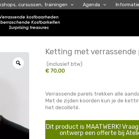
kshops, cursussen, trainingen
Agenda
Informati
Ketting met verrassende 
Zoom
(inclusief btw)
€ 70,00
Verrassende parels trekken alle aand
Met de zijden koorden kun je de kettin
het decolleté.
Dit product is MAATWERK! Vraag 
ontwerp een offerte bij Ateli