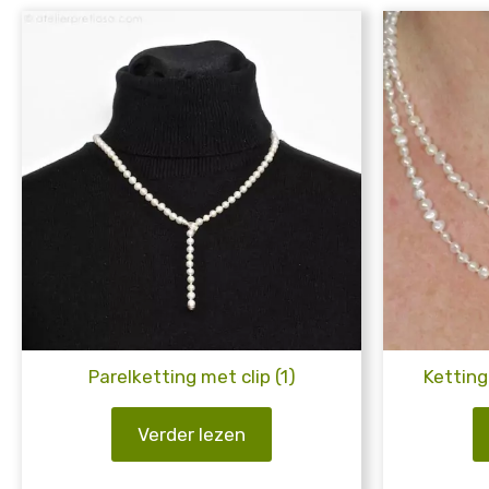
Parelketting met clip (1)
Ketting
Verder lezen