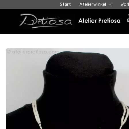
Ga
Start
Atelierwinkel
Wor
naar
de
inhoud