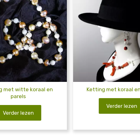
g met witte koraal en
Ketting met koraal en
parels
Verder lezen
Verder lezen