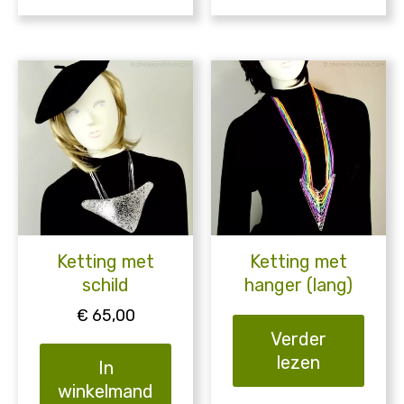
Ketting met
Ketting met
schild
hanger (lang)
€
65,00
Verder
lezen
In
winkelmand