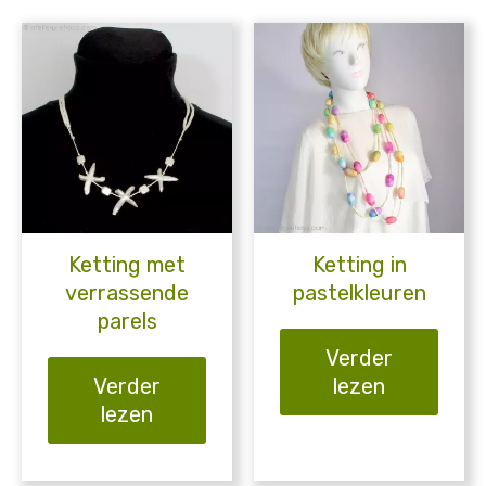
Ketting met
Ketting in
verrassende
pastelkleuren
parels
Verder
Verder
lezen
lezen