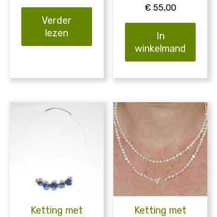
€
55,00
Verder
lezen
In
winkelmand
Ketting met
Ketting met