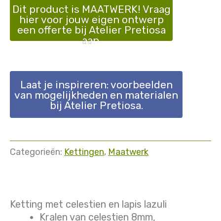
Dit product is MAATWERK! Vraag
hier voor jouw eigen ontwerp
een offerte bij Atelier Pretiosa
aan.
Laat je inspireren: voorbeelden
van mogelijkheden en materialen
bij Atelier Pretiosa.
Categorieën:
Kettingen
,
Maatwerk
Ketting met celestien en lapis lazuli
Kralen van celestien 8mm,