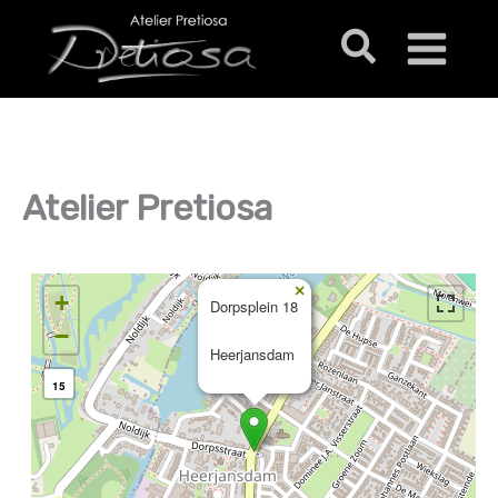
Ga
Zoeken
naar
de
inhoud
Atelier Pretiosa
×
+
Dorpsplein 18
−
Heerjansdam
15