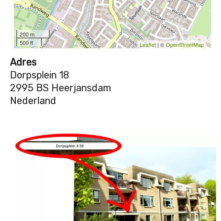
200 m
500 ft
Leaflet
| ©
OpenStreetMap
Adres
Dorpsplein 18
2995 BS Heerjansdam
Nederland