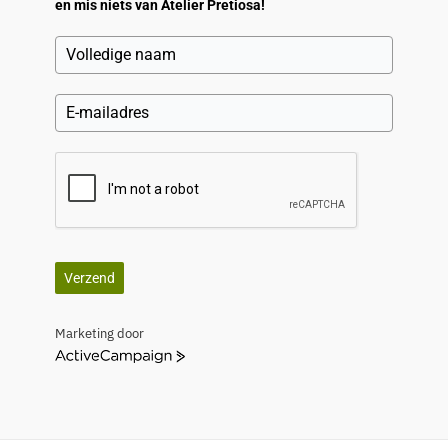
en mis niets van Atelier Pretiosa!
Verzend
Marketing door
A
c
t
i
v