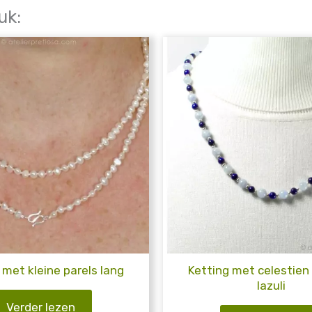
uk:
 met kleine parels lang
Ketting met celestien 
lazuli
Verder lezen