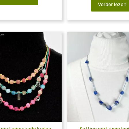
Verder lezen
g met gemengde kralen
Ketting met ruwe lapis