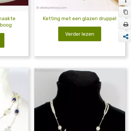
maakte
Ketting met een glazen druppel
nboog
Verder lezen