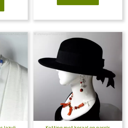
 lazuli
Ketting met koraal en parels