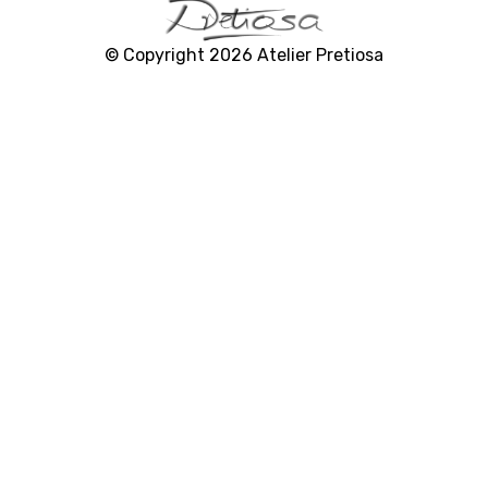
C
a
© Copyright 2026 Atelier Pretiosa
m
p
a
i
g
n