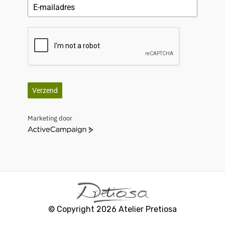
Verzend
Marketing door
A
c
t
i
v
e
C
a
© Copyright 2026 Atelier Pretiosa
m
p