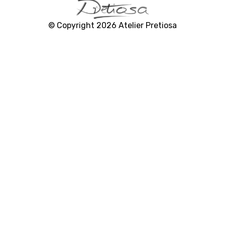
C
a
© Copyright 2026 Atelier Pretiosa
m
p
a
i
g
n