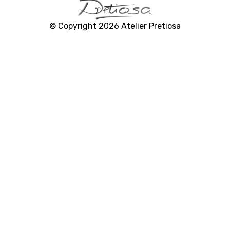
C
a
© Copyright 2026 Atelier Pretiosa
m
p
a
i
g
n